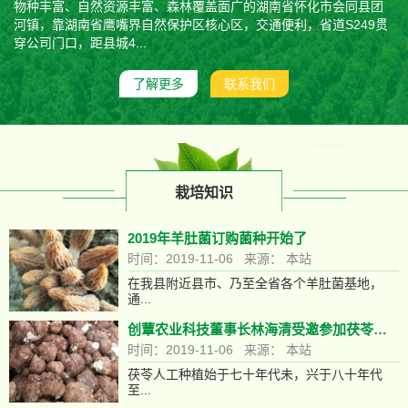
物种丰富、自然资源丰富、森林覆盖面广的湖南省怀化市会同县团
河镇，靠湖南省鹰嘴界自然保护区核心区，交通便利，省道S249贯
穿公司门口，距县城4...
了解更多
联系我们
栽培知识
2019年羊肚菌订购菌种开始了
时间：2019-11-06 来源： 本站
在我县附近县市、乃至全省各个羊肚菌基地，
通...
创蕈农业科技董事长林海清受邀参加茯苓产业技术创新战略联盟
时间：2019-11-06 来源： 本站
茯苓人工种植始于七十年代未，兴于八十年代
至...