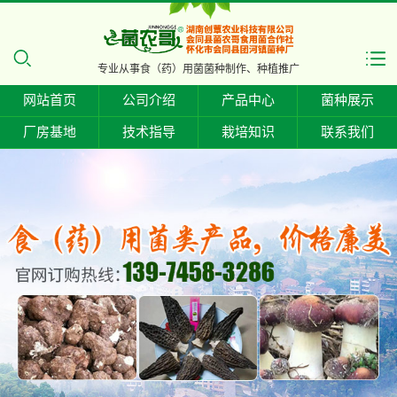
专业从事食（药）用菌菌种制作、种植推广
网站首页
公司介绍
产品中心
菌种展示
厂房基地
技术指导
栽培知识
联系我们