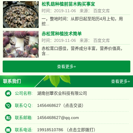
松乳菇种植前苗木购买事宜
时间：2019-11-06 来源： 百度文库
一，整地时间：从即日起至阳历4月上旬，用
挖...
赤松茸种植技术简单
时间：2019-11-06 来源： 百度文库
赤松茸口感佳，营养成分丰富，营养价值高，
含...
查看更多+
联系我们
查看更多+
公司名称:
湖南创蕈农业科技有限公司
联系ＱＱ:
1456468627
（点击交谈）
联系邮箱:
1456468627@qq.com
联系电话:
19918510786 （点击立即拨打）