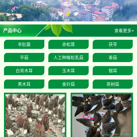
产品中心
查看更多+
羊肚菌
赤松茸
茯苓
平菇
人工种植松乳菇
香菇
白背木耳
玉木耳
银耳
黑木耳
金针菇
茶树菇