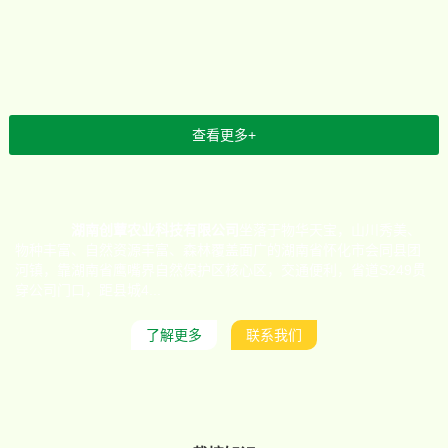
查看更多+
湖南创蕈农业科技有限公司
坐落于物华天宝，山川秀美、
物种丰富、自然资源丰富、森林覆盖面广的湖南省怀化市会同县团
河镇，靠湖南省鹰嘴界自然保护区核心区，交通便利，省道S249贯
穿公司门口，距县城4...
了解更多
联系我们