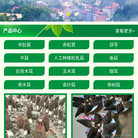
产品中心
查看更多+
羊肚菌
赤松茸
茯苓
平菇
人工种植松乳菇
香菇
白背木耳
玉木耳
银耳
黑木耳
金针菇
茶树菇