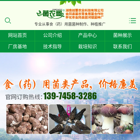
专业从事食（药）用菌菌种制作、种植推广
网站首页
公司介绍
产品中心
菌种展示
厂房基地
技术指导
栽培知识
联系我们