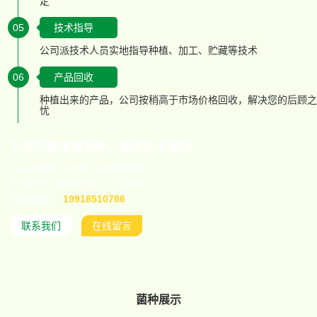
定
05
技术指导
公司派技术人员实地指导种植、加工、贮藏等技术
06
产品回收
种植出来的产品，公司按稍高于市场价格回收，解决您的后顾之
忧
扎实的食用菌制种、栽培技术经验
专业从事茯苓、羊肚菌、赤松茸等菌种
研究及制作，栽培技术推广，产品购销。
咨询热线：
19918510786
联系我们
在线留言
菌种展示