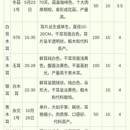
冬菇
5月23
70天，菇盖咖啡色，个大肉
50
10
3.5
1号
日
厚柄短，易形成花菇，产量
高。
白
耳片丛生或单生，直径10-
背
20CM，干耳背面白色，耳
978
15-35
100
15
4
木
片呈半透明状，椴木和代料
耳
高产。
玉
鲜耳纯白色，干耳背面浅黄
木
玉耳
20-28
色，腹面淡黄色，不喜直射
100
15
4
耳
光，产量高于黑木耳。
鲜耳呈圆球状，纯白色，朵
银
白木
22-30
形大，干耳呈淡黄色，椴木
15
4
耳
耳
和代料栽培。
黑
单片、大如手掌、碗状、耳
杂交
10月
木
根细小，肉质厚、口感好、
50
15
4
1号
26日
耳
代料高产。