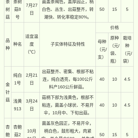
茶
茶树
菌盖茶褐色，盖厚园正，柄
7月27
树
菇8
白色、丛生、出菇整齐，转
50
15
5
日
菇
号
潮快、转化率稳定80%。
价格
适宜温
原种
栽培
品
母种
种名
度
子实体特征及特性
（元/
种
种
（元/
（℃）
袋、
（元/
支）
瓶）
袋）
出菇整齐、密集、根部不粘
纯白
2月21
连，纯白透亮，每100公斤
40
10
4.5
1号
日
金
料产160公斤鲜菇。
针
菇柄下部为浅黄色，根部不
菇
浅黄
3月24
粘连，菌盖小球状、不易开
40
10
4.5
913
日
伞，10月中、下旬出菇。
菌盖灰色园正，不易开伞，
杏
杏鲍
10月
柄白色，鼓形粗大，肉紧
鲍
菇2
50
15
5