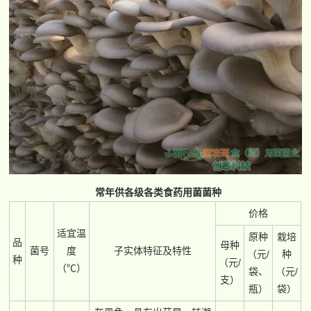
常年供各级各类食药用菌菌种
价格
适宜温
原种
栽培
品
母种
菌号
度
子实体特征及特性
（元/
种
种
（元/
（℃）
袋、
（元/
支）
瓶）
袋）