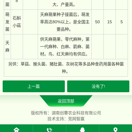
8
菌
大、产量高。
萌
天麻蒴果种子接菌后，萌发
石斛
发
率高达80%以上，是全国主
50
15
5
小菇
菌
要品种。
供天麻蒴果，零代麻种，第
天
一代麻种、白麻、箭麻、菌
麻
材。鸟、红天麻均有供应。
另供：草菇、猴头菌、猪肚菌、灰树花等多品种食药用菌各种菌
种。
上一篇
没有了!
返回顶部
版权所有：湖南创蕈农业科技有限公司
技术支持：
竞网智赢