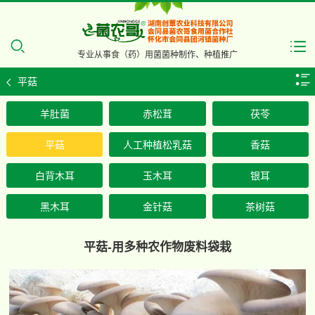
专业从事食（药）用菌菌种制作、种植推广
平菇
羊肚菌
赤松茸
茯苓
平菇
人工种植松乳菇
香菇
白背木耳
玉木耳
银耳
黑木耳
金针菇
茶树菇
平菇-用多种农作物废料袋栽