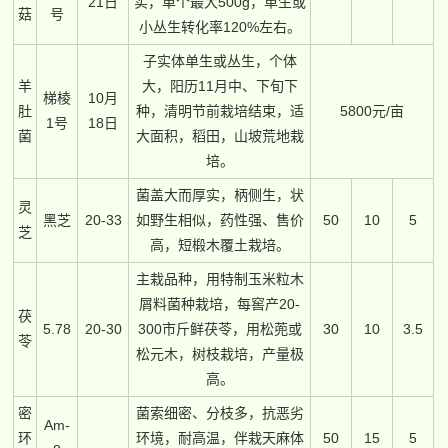
21日
实，单个最大500g，单生或
菇
号
小丛生转化率120%左右。
子实体单生或丛生，个体
羊
大，阳历11月中、下旬下
梯棱
10月
肚
种，清明节前栽培结束，适
5800元/亩
1号
18日
菌
大面积，稻田，山坡荒地栽
培。
菌盖大而厚实，柄侧生，状
灵
黑芝
20-33
如野生相似，药性强、售价
50
10
5
芝
高，短椴木覆土栽培。
主栽品种，用特制玉米粒木
屑料菌种栽培，每窖产20-
茯
5.78
20-30
300市斤鲜茯苓，用松蔸或
30
10
3.5
苓
松元木，树枝栽培，产量极
高。
密
菌索细密、分枝多，抗恶劣
Am-
环
环境，耐高温，伴栽天麻体
50
15
5