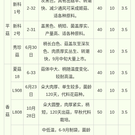
灰黑色，具有出菇早、转潮
新科
2-32
快、减少通风可采成姬菇、
40
10
3.5
1号
适各种原料。
平
新科
盖黑色、柄短、菌盖厚实、
2-31
40
10
3.5
菇
2号
产量高、适各种原料。
柄长白色、菇盖灰至深灰
秀珍
6月30
色、肉质厚实丛生、转潮
40
10
3.5
菇
日
快，9月中旬大量上市。
夏菇
菇体中大、柄随温度变化、
6-33
40
10
3.5
18
较耐高温。
6月23
朵大肉厚、单生较多，菌龄
L908
40
10
3.5
日
120天，代料花菇种。
朵大圆整，肉厚紧实，柄
香
10月
L808
短，120天出菇，早秋代料
50
10
3.5
菇
28日
栽培。
中低温，6-9月制袋，菌龄